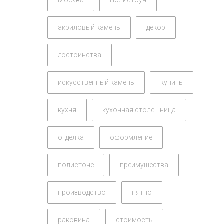
акриловый камень
декор
достоинства
искусственный камень
купить
кухня
кухонная столешница
отделка
оформление
полистоне
преимущества
производство
пятно
раковина
стоимость