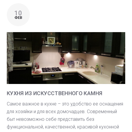
10
ФЕВ
КУХНЯ ИЗ ИСКУССТВЕННОГО КАМНЯ
Самое важное в кухне – это удобство ее оснащения
для хозяйки и для всех домочадцев. Современный
быт невозможно себе представить без
функциональной, качественной, красивой кухонной