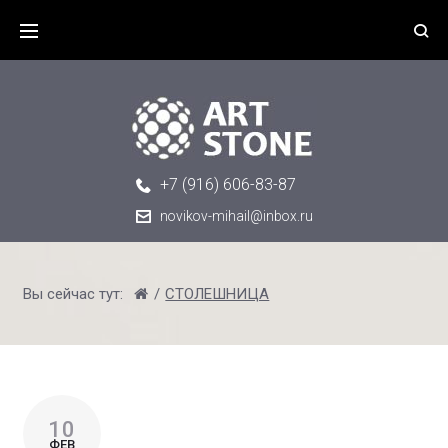
Skip
to
content
+7 (916) 606-83-87
novikov-mihail@inbox.ru
Вы сейчас тут:
/
СТОЛЕШНИЦА
МЕТКА:
10
СТОЛЕШНИЦА
ФЕВ